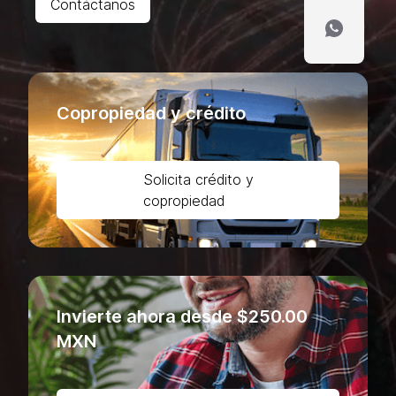
Contáctanos
Copropiedad y crédito
Solicita crédito y
copropiedad
Invierte ahora desde $250.00
MXN