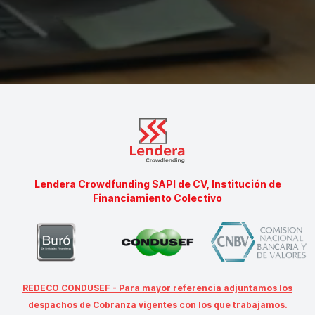
Lendera Crowdfunding SAPI de CV, Institución de
Financiamiento Colectivo
REDECO CONDUSEF - Para mayor referencia adjuntamos los
despachos de Cobranza vigentes con los que trabajamos.