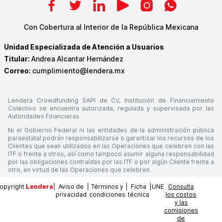
Con Cobertura al Interior de la República Mexicana
Unidad Especializada de Atención a Usuarios
Titular:
Andrea Alcantar Hernández
Correo:
cumplimiento@lendera.mx
Lendera Crowdfunding SAPI de CV, Institución de Financiamiento
Colectivo se encuentra autorizada, regulada y supervisada por las
Autoridades Financieras.
Ni el Gobierno Federal ni las entidades de la administración pública
paraestatal podrán responsabilizarse o garantizar los recursos de los
Clientes que sean utilizados en las Operaciones que celebren con las
ITF o frente a otros, así como tampoco asumir alguna responsabilidad
por las obligaciones contraídas por las ITF o por algún Cliente frente a
otro, en virtud de las Operaciones que celebren.
pyright
Lendera
|
Aviso de
|
Términos y
|
Ficha
|
UNE
Consulta
privacidad
condiciones
técnica
los costos
y las
comisiones
de