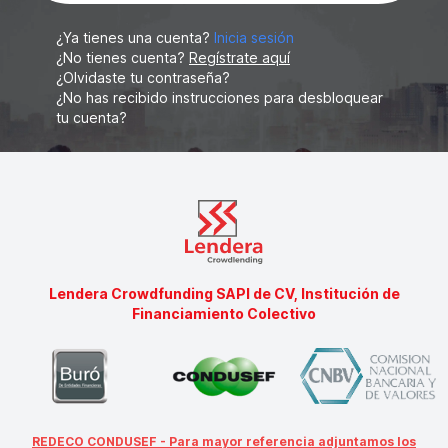
¿Ya tienes una cuenta?
Inicia sesión
¿No tienes cuenta?
Regístrate aquí
¿Olvidaste tu contraseña?
¿No has recibido instrucciones para desbloquear
tu cuenta?
Lendera Crowdfunding SAPI de CV, Institución de
Financiamiento Colectivo
REDECO CONDUSEF - Para mayor referencia adjuntamos los